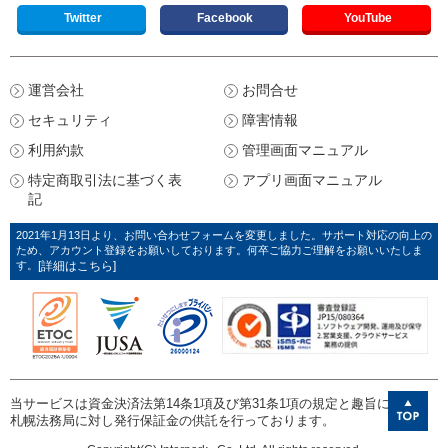
Twitter
Facebook
YouTube
運営会社
お問合せ
セキュリティ
障害情報
利用約款
管理画面マニュアル
特定商取引法に基づく表
アプリ画面マニュアル
記
2021年1月13日より、お問い合わせフォームを変更しました。サポート対応の向上の
ため、アカウント登録をお願いしております。何卒ご協力ご理解をお願いいたしま
す。
[詳細はこちら]
当サービスは資金決済法第14条1項及び第31条1項の規定と趣旨に則り、
札幌法務局に対し発行保証金の供託を行っております。