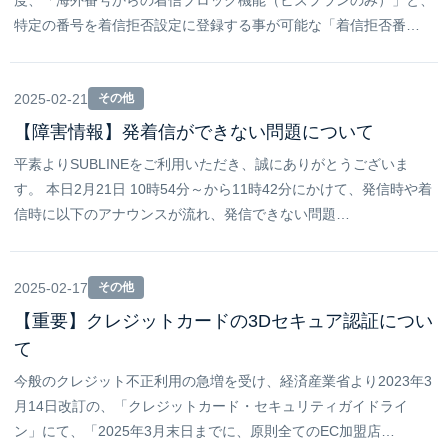
度、「海外番号からの着信ブロック機能（ビズプランのみ）」と、
特定の番号を着信拒否設定に登録する事が可能な「着信拒否番…
2025-02-21
その他
【障害情報】発着信ができない問題について
平素よりSUBLINEをご利用いただき、誠にありがとうございま
す。 本日2月21日 10時54分～から11時42分にかけて、発信時や着
信時に以下のアナウンスが流れ、発信できない問題…
2025-02-17
その他
【重要】クレジットカードの3Dセキュア認証につい
て
今般のクレジット不正利用の急増を受け、経済産業省より2023年3
月14日改訂の、「クレジットカード・セキュリティガイドライ
ン」にて、「2025年3月末日までに、原則全てのEC加盟店…