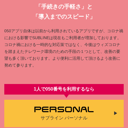
「⼿続きの⼿軽さ」と
「導⼊までのスピード」
050アプリ⾃体は以前から利⽤されているアプリですが、コロナ禍
における影響でSUBLINEは現在もご利⽤者が増加しております。
コロナ禍における⼀時的な対応策ではなく、今後はウィズコロナ
を踏まえたテレワーク環境のための⼿段の１つとして、改善の要
望も多く頂いております。より便利に活⽤して頂けるよう改善に
努めて参ります。
1人で050番号を利⽤するなら
サブライン パーソナル