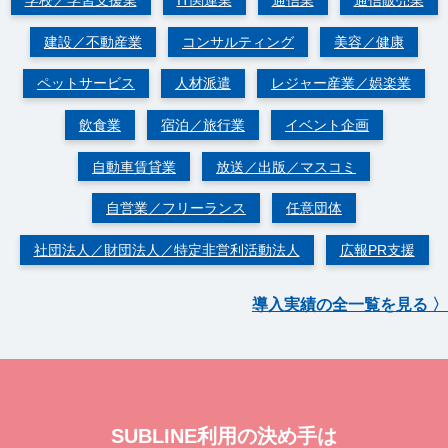
学校／学習支援業
IT関連業
通信業
通信販売業
建設／不動産業
コンサルティング
美容／健康
ペットサービス
人材派遣
レジャー産業／娯楽業
飲食業
宿泊／旅行業
イベント企画
自動車賃貸業
放送／出版／マスコミ
自営業／フリーランス
任意団体
社団法人／財団法人／特定非営利活動法人
広報PR支援
導入実績の全一覧を見る 〉
SUBLINE利⽤の決め⼿は