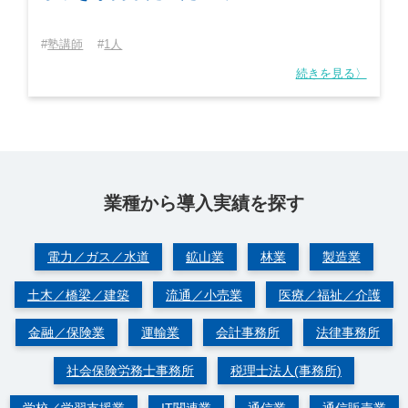
塾講師
1人
続きを見る〉
業種から導⼊実績を探す
電力／ガス／水道
鉱山業
林業
製造業
土木／橋梁／建築
流通／小売業
医療／福祉／介護
金融／保険業
運輸業
会計事務所
法律事務所
社会保険労務士事務所
税理士法人(事務所)