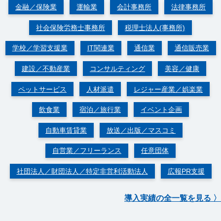
金融／保険業
運輸業
会計事務所
法律事務所
社会保険労務士事務所
税理士法人(事務所)
学校／学習支援業
IT関連業
通信業
通信販売業
建設／不動産業
コンサルティング
美容／健康
ペットサービス
人材派遣
レジャー産業／娯楽業
飲食業
宿泊／旅行業
イベント企画
自動車賃貸業
放送／出版／マスコミ
自営業／フリーランス
任意団体
社団法人／財団法人／特定非営利活動法人
広報PR支援
導入実績の全一覧を見る 〉