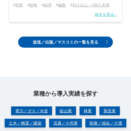
営業
総務
経理
編集
10人以上～100人未満
続きを見る〉
放送／出版／マスコミの一覧を見る
業種から導⼊実績を探す
電力／ガス／水道
鉱山業
林業
製造業
土木／橋梁／建築
流通／小売業
医療／福祉／介護