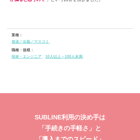
業種：
放送／出版／マスコミ
職種・規模：
技術・エンジニア
10人以上～100人未満
SUBLINE利⽤の決め⼿は
「⼿続きの⼿軽さ」と
「導⼊までのスピード」