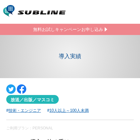
無料お試しキャンペーン
お申し込み
導入実績
放送／出版／マスコミ
技術・エンジニア
10人以上～100人未満
ご利用プラン：PERSONAL