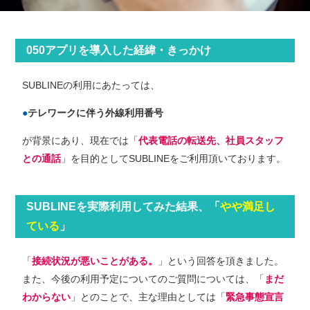
050アプリを導⼊した経緯・きっかけ
SUBLINEの利⽤にあたっては、
テレワークに伴う外線利用番号
が背景にあり、現在では「
代表電話の転送先、社員スタッフ
との通話
」を⽬的としてSUBLINEをご利⽤頂いております。
SUBLINEを実際利⽤してみた結果、「
やや満足し
ている
」
「
接続状況が悪いことがある。
」という回答を頂きました。
また、今後の利⽤予定についてのご質問については、「
まだ
わからない
」とのことで、主な理由としては「
緊急事態宣言