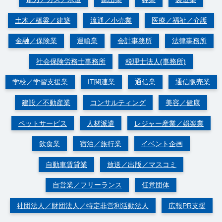
土木／橋梁／建築
流通／小売業
医療／福祉／介護
金融／保険業
運輸業
会計事務所
法律事務所
社会保険労務士事務所
税理士法人(事務所)
学校／学習支援業
IT関連業
通信業
通信販売業
建設／不動産業
コンサルティング
美容／健康
ペットサービス
人材派遣
レジャー産業／娯楽業
飲食業
宿泊／旅行業
イベント企画
自動車賃貸業
放送／出版／マスコミ
自営業／フリーランス
任意団体
社団法人／財団法人／特定非営利活動法人
広報PR支援