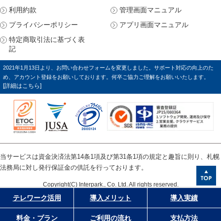
利用約款
管理画面マニュアル
プライバシーポリシー
アプリ画面マニュアル
特定商取引法に基づく表
記
2021年1月13日より、お問い合わせフォームを変更しました。サポート対応の向上のた
め、アカウント登録をお願いしております。何卒ご協力ご理解をお願いいたします。
[詳細はこちら]
当サービスは資金決済法第14条1項及び第31条1項の規定と趣旨に則り、札幌
法務局に対し発行保証金の供託を行っております。
Copyright(C) Interpark., Co. Ltd. All rights reserved.
テレワーク活用
導入メリット
導入実績
料金・プラン
ご利用の流れ
支払方法