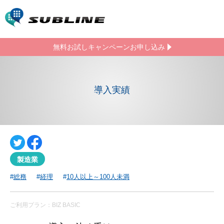
無料お試しキャンペーン
お申し込み
導入実績
製造業
総務
経理
10人以上～100人未満
ご利用プラン：BIZ BASIC