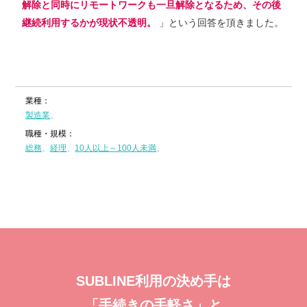
解除と同時にリモートワークも一旦解除となるため、その後
継続利用するかが現状不透明。
」という回答を頂きました。
業種：
製造業
職種・規模：
総務
経理
10人以上～100人未満
SUBLINE利⽤の決め⼿は
「⼿続きの⼿軽さ」と