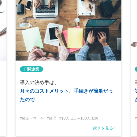
IT関連業
導入の決め手は、
月々のコストメリット、手続きが簡単だっ
たので
経企・マーケ
経理
10人以上～100人未満
〉
続きを見る〉