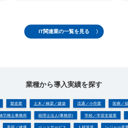
IT関連業の一覧を見る
業種から導⼊実績を探す
製造業
土木／橋梁／建築
流通／小売業
医療／
険労務士事務所
税理士法人(事務所)
学校／学習支援業
美容／健康
ペットサービス
人材派遣
レジャー産