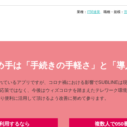
業種：
IT関連業
職種・規模：
決め⼿は
「⼿続きの⼿軽さ」と
「導
れているアプリですが、コロナ禍における影響でSUBLINE
応策ではなく、今後はウィズコロナを踏まえたテレワーク環境
り便利に活⽤して頂けるよう改善に努めて参ります。
を利⽤するなら
複数人で05