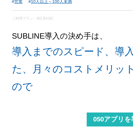
営業
10人以上～100人未満
ご利用プラン：BIZ BASIC
SUBLINE導⼊の決め⼿は、
導入までのスピード、導
た、月々のコストメリッ
ので
050アプリ