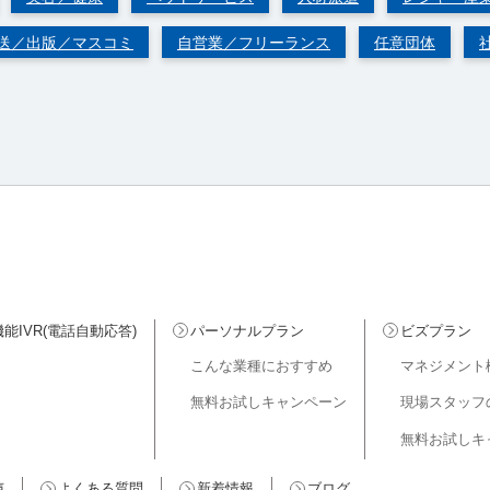
送／出版／マスコミ
自営業／フリーランス
任意団体
能IVR(電話自動応答)
パーソナルプラン
ビズプラン
こんな業種におすすめ
マネジメント
無料お試しキャンペーン
現場スタッフ
無料お試しキ
声
よくある質問
新着情報
ブログ