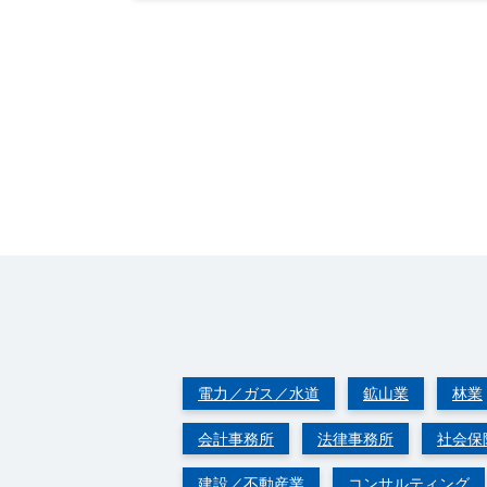
電力／ガス／水道
鉱山業
林業
会計事務所
法律事務所
社会保
建設／不動産業
コンサルティング