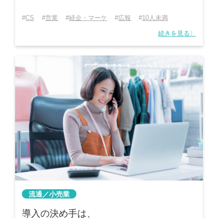
CS
営業
経企・マーケ
広報
10人未満
続きを見る〉
流通／小売業
導入の決め手は、