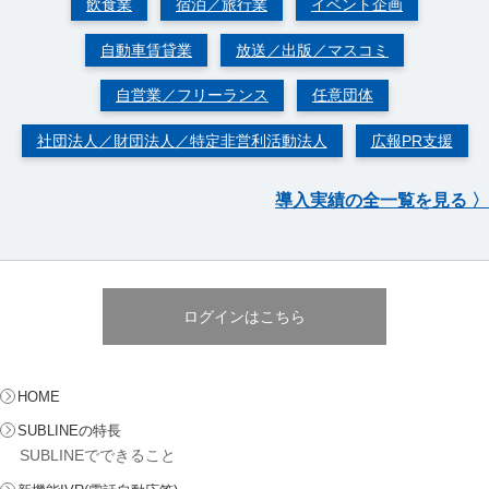
飲食業
宿泊／旅行業
イベント企画
自動車賃貸業
放送／出版／マスコミ
自営業／フリーランス
任意団体
社団法人／財団法人／特定非営利活動法人
広報PR支援
導入実績の全一覧を見る 〉
ログインはこちら
HOME
SUBLINEの特長
SUBLINEでできること