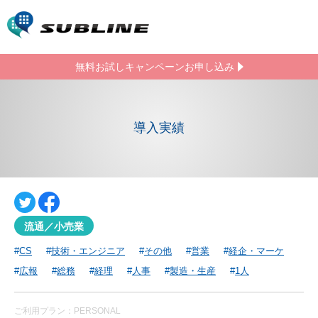
無料お試しキャンペーン
お申し込み
導入実績
流通／小売業
CS
技術・エンジニア
その他
営業
経企・マーケ
広報
総務
経理
人事
製造・生産
1人
ご利用プラン：PERSONAL