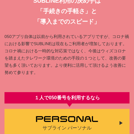
SUBLINE利⽤の決め⼿は
「⼿続きの⼿軽さ」と
「導⼊までのスピード」
050アプリ⾃体は以前から利⽤されているアプリですが、コロナ禍
における影響でSUBLINEは現在もご利⽤者が増加しております。
コロナ禍における⼀時的な対応策ではなく、今後はウィズコロナ
を踏まえたテレワーク環境のための⼿段の１つとして、改善の要
望も多く頂いております。より便利に活⽤して頂けるよう改善に
努めて参ります。
１人で050番号を利⽤するなら
サブライン パーソナル