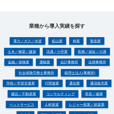
業種から導⼊実績を探す
電力／ガス／水道
鉱山業
林業
製造業
土木／橋梁／建築
流通／小売業
医療／福祉／介護
金融／保険業
運輸業
会計事務所
法律事務所
社会保険労務士事務所
税理士法人(事務所)
学校／学習支援業
IT関連業
通信業
通信販売業
建設／不動産業
コンサルティング
美容／健康
ペットサービス
人材派遣
レジャー産業／娯楽業