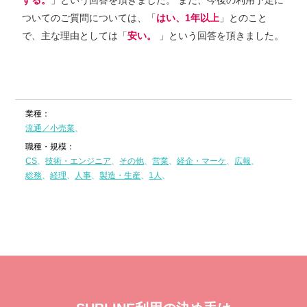
する。
」という回答を頂きました。 また、今後の利⽤予定に
ついてのご質問については、「
はい、1年以上
」とのこと
で、主な理由としては「
安い。
」という回答を頂きました。
業種：
流通／小売業
職種・規模：
CS
技術・エンジニア
その他
営業
経企・マーケ
広報
総務
経理
人事
製造・生産
1人