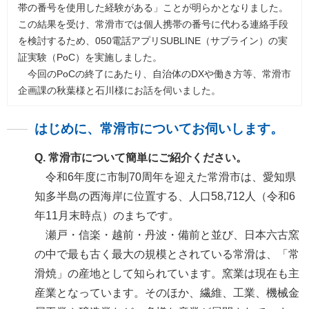
帯の番号を使用した経験がある」ことが明らかとなりました。
この結果を受け、常滑市では個人携帯の番号に代わる連絡手段
を検討するため、050電話アプリSUBLINE（サブライン）の実
証実験（PoC）を実施しました。
今回のPoCの終了にあたり、自治体のDXや働き方等、常滑市
企画課の秋葉様と石川様にお話を伺いました。
はじめに、常滑市についてお伺いします。
Q. 常滑市について簡単にご紹介ください。
令和6年度に市制70周年を迎えた常滑市は、愛知県
知多半島の西海岸に位置する、人口58,712人（令和6
年11月末時点）のまちです。
瀬戸・信楽・越前・丹波・備前と並び、日本六古窯
の中で最も古く最大の規模とされている常滑は、「常
滑焼」の産地として知られています。窯業は現在も主
産業となっています。そのほか、繊維、工業、機械金