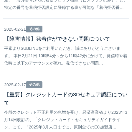
度、「海外番号からの着信ブロック機能（ビズプランのみ）」と、
特定の番号を着信拒否設定に登録する事が可能な「着信拒否番…
2025-02-21
その他
【障害情報】発着信ができない問題について
平素よりSUBLINEをご利用いただき、誠にありがとうございま
す。 本日2月21日 10時54分～から11時42分にかけて、発信時や着
信時に以下のアナウンスが流れ、発信できない問題…
2025-02-17
その他
【重要】クレジットカードの3Dセキュア認証につい
て
今般のクレジット不正利用の急増を受け、経済産業省より2023年3
月14日改訂の、「クレジットカード・セキュリティガイドライ
ン」にて、「2025年3月末日までに、原則全てのEC加盟店…