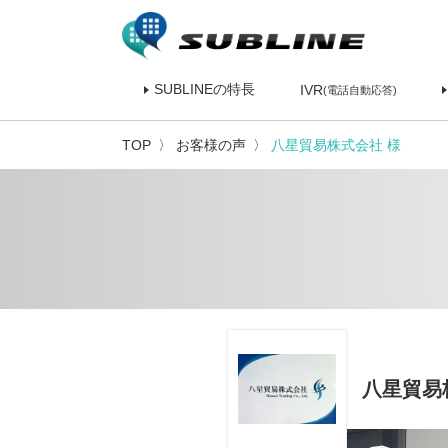
SUBLINEの特長
IVR
(電話自動応答)
TOP
お客様の声
八星貿易株式会社 様
八星貿易