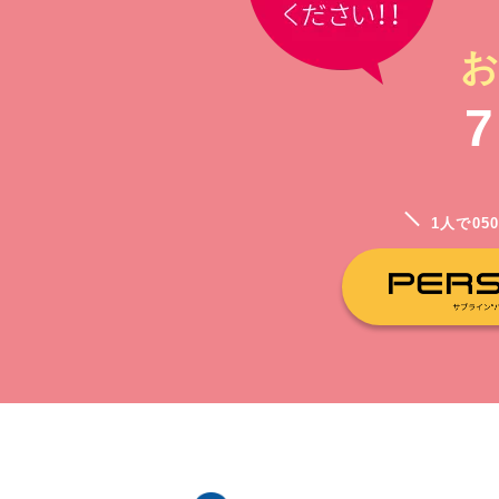
お
1人で05