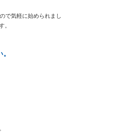
たので気軽に始められまし
す。
い。
。