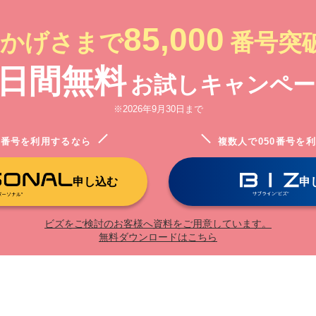
85,000
かげさまで
番号突破
7日間無料
お試しキャンペー
※2026年9月30日まで
0番号を
利用するなら
複数人で050番号を
利
申し込む
申
ビズをご検討のお客様へ資料をご用意しています。
無料ダウンロードはこちら