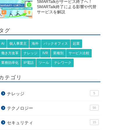
SMARTalkがサービス終了へ！
SMARTalk終了による影響や代替
サービスを解説
タグ
AI
個人事業主
海外
バックオフィス
起業
働き方改革
ナレッジ
IVR
業種別
サービス比較
業務効率化
IP電話
ツール
テレワーク
カテゴリ
ナレッジ
5
テクノロジー
56
セキュリティ
15