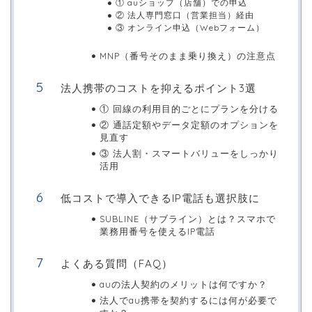
① auショップ（店舗）での申込
② 法人専門窓口（営業担当）経由
③ オンライン申込（Webフォーム）
MNP（番号そのまま乗り換え）の注意点
法人携帯のコストを抑えるポイント3選
① 回線の利用目的ごとにプランを分ける
② 通話定額やデータ定額のオプションを
見直す
③ 法人割・スマートバリューをしっかり
活用
低コストで導入できるIP電話も選択肢に
SUBLINE（サブライン）とは？スマホで
業務用番号を使えるIP電話
よくある質問（FAQ）
auの法人契約のメリットは何ですか？
法人でau携帯を契約するには何が必要で