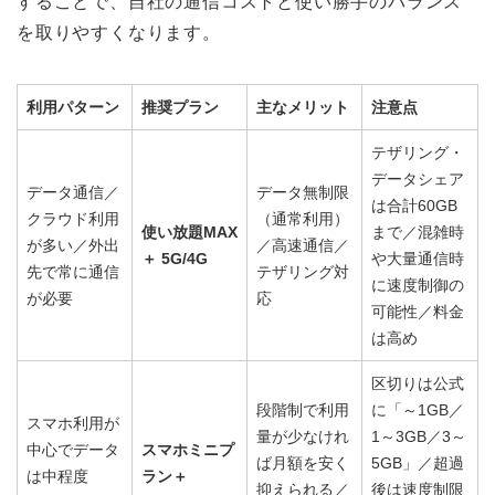
することで、自社の通信コストと使い勝手のバランス
を取りやすくなります。
利用パターン
推奨プラン
主なメリット
注意点
テザリング・
データシェア
データ通信／
データ無制限
は合計60GB
クラウド利用
（通常利用）
使い放題MAX
まで／混雑時
が多い／外出
／高速通信／
＋ 5G/4G
や大量通信時
先で常に通信
テザリング対
に速度制御の
が必要
応
可能性／料金
は高め
区切りは公式
段階制で利用
に「～1GB／
スマホ利用が
量が少なけれ
1～3GB／3～
中心でデータ
スマホミニプ
ば月額を安く
5GB」／超過
は中程度
ラン＋
抑えられる／
後は速度制限