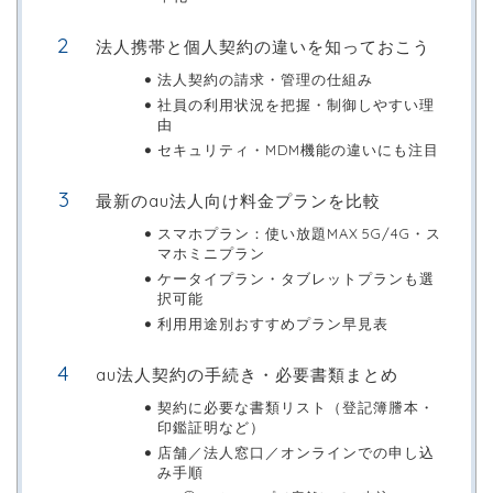
法人携帯と個人契約の違いを知っておこう
法人契約の請求・管理の仕組み
社員の利用状況を把握・制御しやすい理
由
セキュリティ・MDM機能の違いにも注目
最新のau法人向け料金プランを比較
スマホプラン：使い放題MAX 5G/4G・ス
マホミニプラン
ケータイプラン・タブレットプランも選
択可能
利用用途別おすすめプラン早見表
au法人契約の手続き・必要書類まとめ
契約に必要な書類リスト（登記簿謄本・
印鑑証明など）
店舗／法人窓口／オンラインでの申し込
み手順