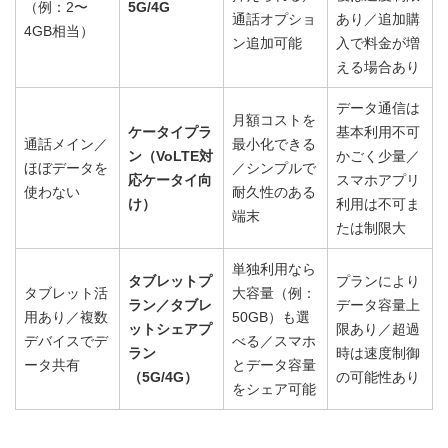
（例：2〜
5G/4G
通話オプショ
あり／追加購
4GB相当）
ン追加可能
入で料金が増
える場合あり
データ通信は
月額コストを
ケータイプラ
基本利用不可
通話メイン／
最小化できる
ン（VoLTE対
かごく少量／
ほぼデータを
／シンプルで
応ケータイ向
スマホアプリ
使わない
耐久性のある
け）
利用は不可ま
端末
たは制限大
単独利用なら
タブレットプ
プランにより
タブレット活
大容量（例：
ラン／タブレ
データ容量上
用あり／複数
50GB）も選
ットシェアプ
限あり／超過
デバイスでデ
べる／スマホ
ラン
時は速度制御
ータ共有
とデータ容量
（5G/4G）
の可能性あり
をシェア可能