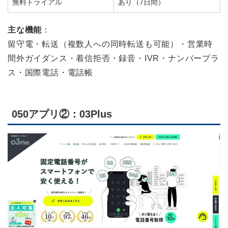
無料トライアル
あり（7日間）
主な機能
：
留守電・転送（複数人への同時転送も可能）・営業時
間外ガイダンス・着信拒否・録音・IVR・ナンバープラ
ス・国際電話・電話帳
050アプリ②：03Plus