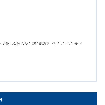
法
使い分けるなら050電話アプリSUBLINE-サブ
由