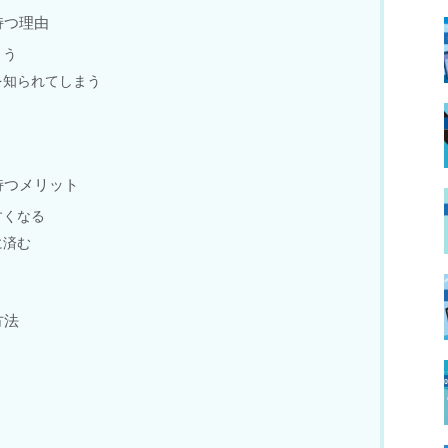
持つ理由
まう
を知られてしまう
持つメリット
すくなる
に済む
方法