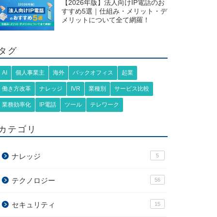
【2026年版】法人向けIP電話のお
すすめ5選｜仕組み・メリット・デ
メリットについて全て網羅！
タグ
AI
個人事業主
海外
バックオフィス
起業
働き方改革
ナレッジ
IVR
業種別
サービス比較
業務効率化
IP電話
ツール
テレワーク
カテゴリ
ナレッジ
5
テクノロジー
56
セキュリティ
15