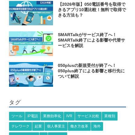
【2026年版】050電話番号を取得で
きるアプリ10選比較！無料で取得で
きる方法も？
SMARTalkがサービス終了へ！
SMARTalk終了による影響や代替サ
ービスを解説
050plusの新規受付が終了へ！
050plus終了による影響と移行先に
ついて解説
タグ
ツール
IP電話
業務効率化
IVR
サービス比較
業種別
テレワーク
起業
個人事業主
働き方改革
海外